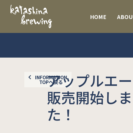
内
容
HOME
ABOU
を
ス
キ
ッ
プ
アップルエー
INFORMATION
TOPへ戻る
販売開始しま
た！