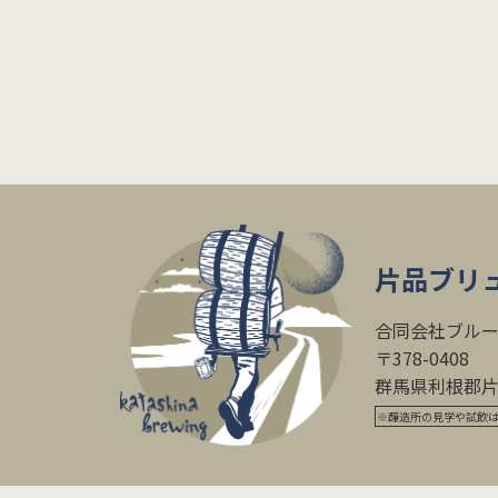
片品ブリ
合同会社ブル
〒378-0408
群馬県利根郡片品
※醸造所の見学や試飲