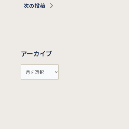
Next
次の投稿
ア
アーカイブ
ー
カ
イ
ブ